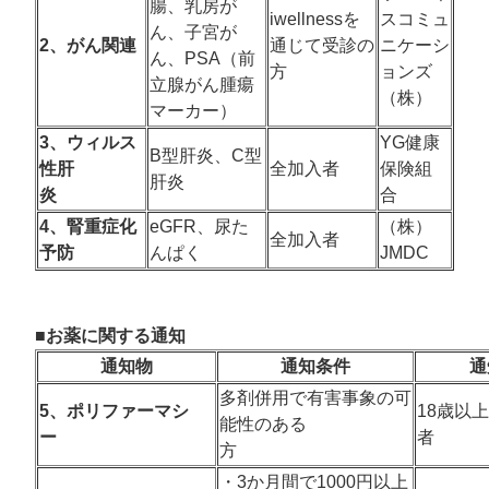
腸、乳房が
iwellnessを
スコミュ
ん、子宮が
2、がん関連
通じて受診の
ニケーシ
ん、PSA（前
方
ョンズ
立腺がん腫瘍
（株）
マーカー）
3、ウィルス
YG健康
B型肝炎、C型
性肝
全加入者
保険組
肝炎
炎
合
4、腎重症化
eGFR、尿た
（株）
全加入者
予防
んぱく
JMDC
■お薬に関する通知
通知物
通知条件
通
多剤併用で有害事象の可
5、ポリファーマシ
18歳以
能性のある
ー
方
・3か月間で1000円以上