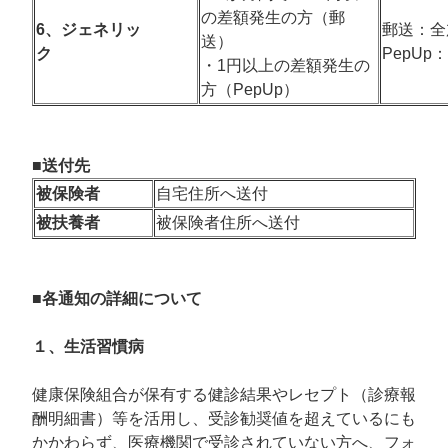
の差額発生の方（郵
6、ジェネリッ
郵送：全
送）
ク
PepUp
・1円以上の差額発生の
方（PepUp）
■送付先
被保険者
自宅住所へ送付
被扶養者
被保険者住所へ送付
■各通知の詳細について
１、生活習慣病
健康保険組合が保有する健診結果やレセプト（診療報
酬明細書）等を活用し、受診勧奨値を超えているにも
かかわらず、医療機関で受診されていない方へ、フォ