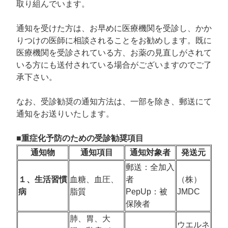
取り組んでいます。
通知を受けた方は、お早めに医療機関を受診し、かか
りつけの医師に相談されることをお勧めします。既に
医療機関を受診されている方、お薬の見直しがされて
いる方にも送付されている場合がございますのでご了
承下さい。
なお、受診勧奨の通知方法は、一部を除き、郵送にて
通知をお送りいたします。
■重症化予防のための受診勧奨項目
通知物
通知項目
通知対象者
発送元
郵送：全加入
１、生活習慣
血糖、血圧、
者
（株）
病
脂質
PepUp：被
JMDC
保険者
肺、胃、大
ウエルネ