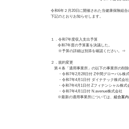
令和6年２月20日に開催された当健康保険組合
下記のとおりお知らせします。
１．令和7年度収入支出予算
令和7年度の予算案を決議した。
※予算の詳細は別添を確認ください。
２．規約変更
第４条「適用事業所」の以下の事業所の削除
・令和7年2月28日付 Z中間グローバル株
・令和7年4月1日付 ダイナテック株式会社
・令和7年4月1日付 Zフィナンシャル株式
・令和7年4月1日付 N.avenue株式会社
※最新の適用事業所については、
組合案内