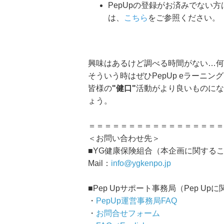
PepUpの登録がお済みでない
は、
こちら
をご参照ください。
興味はあるけど調べる時間がない…何
そういう時はぜひPepUp eラーニン
皆様の
"健口"
活動がより良いものにな
ょう。
＝＝＝＝＝＝＝＝＝＝＝＝＝＝＝＝＝
＜お問い合わせ先＞
■YG健康保険組合（本企画に関する
Mail：
info@ygkenpo.jp
■Pep Upサポート事務局（Pep Up
・
PepUp運営事務局FAQ
・
お問合せフォーム