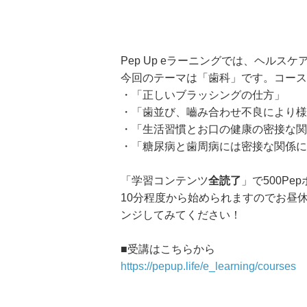
Pep Up eラーニングでは、ヘル
今回のテーマは「歯科」です。コース
・「正しいブラッシングの仕方」
・「歯並び、嚙み合わせ不良により様
・「生活習慣とお口の健康の密接な関
・「糖尿病と歯周病には密接な関係に
「学習コンテンツ
全読了
」で500P
10分程度から始められますのでお昼
ンジしてみてください！
■受講はこちらから
https://pepup.life/e_learning/courses